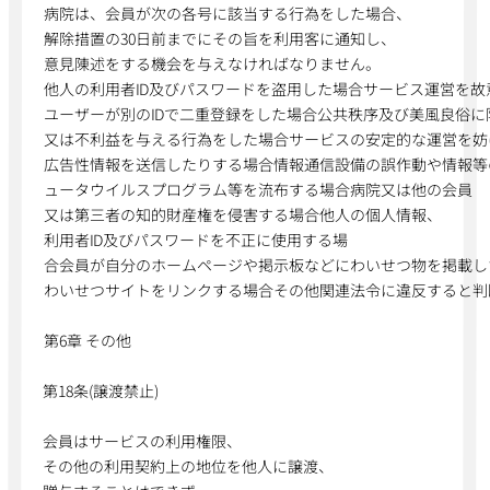
病院は、会員が次の各号に該当する行為をした場合、
解除措置の30日前までにその旨を利用客に通知し、
意見陳述をする機会を与えなければなりません。
他人の利用者ID及びパスワードを盗用した場合サービス運営を
ユーザーが別のIDで二重登録をした場合公共秩序及び美風良俗
又は不利益を与える行為をした場合サービスの安定的な運営を妨
広告性情報を送信したりする場合情報通信設備の誤作動や情報等
ュータウイルスプログラム等を流布する場合病院又は他の会員
又は第三者の知的財産権を侵害する場合他人の個人情報、
利用者ID及びパスワードを不正に使用する場
合会員が自分のホームページや掲示板などにわいせつ物を掲載し
わいせつサイトをリンクする場合その他関連法令に違反すると判
第6章 その他
第18条(譲渡禁止)
会員はサービスの利用権限、
その他の利用契約上の地位を他人に譲渡、